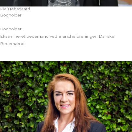
Pia Hebsgaard
Bogholder
Bogholder
Eksamineret bedemand ved Brancheforeningen Danske
Bedemænd