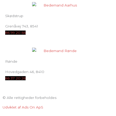
Skødstrup
Grenåvej 743, 8541
86 99 20 66
Rønde
Hovedgaden 46, 8410
86 37 20 26
© Alle rettigheder forbeholdes
Udviklet af Ads On ApS