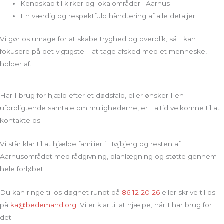
Kendskab til kirker og lokalområder i Aarhus
En værdig og respektfuld håndtering af alle detaljer
Vi gør os umage for at skabe tryghed og overblik, så I kan
fokusere på det vigtigste – at tage afsked med et menneske, I
holder af.
Har I brug for hjælp efter et dødsfald, eller ønsker I en
uforpligtende samtale om mulighederne, er I altid velkomne til at
kontakte os.
Vi står klar til at hjælpe familier i Højbjerg og resten af
Aarhusområdet med rådgivning, planlægning og støtte gennem
hele forløbet.
Du kan ringe til os døgnet rundt på
86 12 20 26
eller skrive til os
på
ka@bedemand.org
. Vi er klar til at hjælpe, når I har brug for
det.