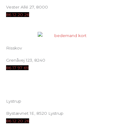
Vester Allé 27, 8000
86 12 20 26
Risskov
Grenåvej 123, 8240
86 17 97 69
Lystrup
Bystævnet 1E, 8520 Lystrup
86 12 20 26