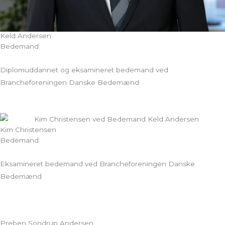
Keld Andersen
Bedemand
Diplomuddannet og eksamineret bedemand ved
Brancheforeningen Danske Bedemænd
Kim Christensen
Bedemand
Eksamineret bedemand ved Brancheforeningen Danske
Bedemænd
Preben Sondrup Andersen