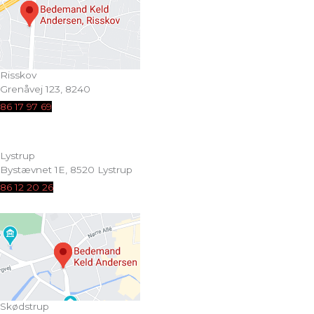
Risskov
Grenåvej 123, 8240
86 17 97 69
Lystrup
Bystævnet 1E, 8520 Lystrup
86 12 20 26
Skødstrup