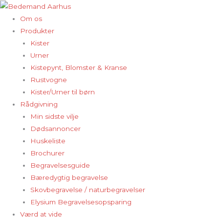
Gå
til
Om os
indholdet
Produkter
Kister
Urner
Kistepynt, Blomster & Kranse
Rustvogne
Kister/Urner til børn
Rådgivning
Min sidste vilje
Dødsannoncer
Huskeliste
Brochurer
Begravelsesguide
Bæredygtig begravelse
Skovbegravelse / naturbegravelser
Elysium Begravelsesopsparing
Værd at vide