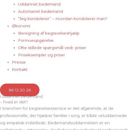
Uddannet bedemand
Autoriseret bedemand
“Jeg kondolerer” – Hvordan kondolerer man?
Økonomi
Beregning af begravelseshjælp
Formueopgørelse
Ofte stillede spørgsmål vedr. priser
Priseksempler og priser
Presse
Kontakt
86 12 20 26
Uddannet bedemand
– hvad er det?
I branchen for begravelsesservice er det afgørende, at de
professionelle, der hjælper familier i sorg, er både veluddannede
og empatisk indstillede. Bedemandsuddannelsen er en
omfattende uddannelse, der forbereder individer til professionelt