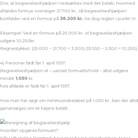
Dvs. at begravelseshjælpen nedsættes med det beløb, hvormed
afdødes formue overstiger 21.700 kr., så begravelseshjælpen
bortfalder ved en formue på
36.200 kr.
Se dog reglen i punkt IV.
Eksempel: Ved en formue på 25.000 kr. vil begravelseshjælpen
udgøre 10.250kr.
Regnestykket: (25.000 − 21.700 = 3.300) (13.550 − 3.300 = 10.250).
4) Personer født før 1. april 1957:
Begravelseshjælpen vil – uanset formueforhold – altid udgøre
mindst
1.050
kr.
hvis afdøde er født før 1. april 1957.
Hvis man har søgt om minimumsbeløbet på 1.050 kr., kan der altid
genansøges om et højere beløb.
Hvordan opgøres formuen?