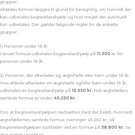
grupper:
Afdødes formue lægges til grund for beregning, om hvorvidt der
kan udbetales begravelseshjælp og hvor meget der eventuelt
kan udbetales. Der gælder følgende regler for de enkelte
grupper:
1) Personer under 18 år:
Uanset formue udbetales begravelseshjælp på
11.300
kr. for
personer under 18 år.
2) Personer, der efterlader sig ægtefælle eller børn under 18 år:
Hvis afdøde efterlader en ægtefælle og/eller børn under 18 år,
udbetales en begravelseshjælp på
13.550 kr.
hvis ægtefællers
samlede formue er under
45.250 kr.
Dvs. at begravelseshjælpen nedsættes med det beløb, hvormed
ægtefællernes samlede formue overstiger 45.250 kr., så
begravelseshjælpen bortfalder ved en formue på
58.800 kr.
Se
dog reglen i punkt IV.