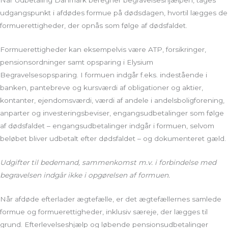
Når Udbetaling Danmark beregner begravelseshjælpen, tages
udgangspunkt i afdødes formue på dødsdagen, hvortil lægges de
formuerettigheder, der opnås som følge af dødsfaldet.
Formuerettigheder kan eksempelvis være ATP, forsikringer,
pensionsordninger samt opsparing i Elysium
Begravelsesopsparing. I formuen indgår f.eks. indestående i
banken, pantebreve og kursværdi af obligationer og aktier,
kontanter, ejendomsværdi, værdi af andele i andelsboligforening,
anparter og investeringsbeviser, engangsudbetalinger som følge
af dødsfaldet – engangsudbetalinger indgår i formuen, selvom
beløbet bliver udbetalt efter dødsfaldet – og dokumenteret gæld.
Udgifter til bedemand, sammenkomst m.v. i forbindelse med
begravelsen indgår ikke i opgørelsen af formuen.
Når afdøde efterlader ægtefælle, er det ægtefællernes samlede
formue og formuerettigheder, inklusiv særeje, der lægges til
grund. Efterlevelseshjælp og løbende pensionsudbetalinger