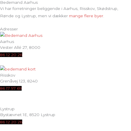
Bedemand Aarhus
Vi har forretninger beliggende i Aarhus, Risskov, Skødstrup,
Rønde og Lystrup, men vi dækker
mange flere byer
.
Adresser
Aarhus
Vester Allé 27, 8000
86 12 20 26
Risskov
Grenåvej 123, 8240
86 17 97 69
Lystrup
Bystævnet 1E, 8520 Lystrup
86 12 20 26