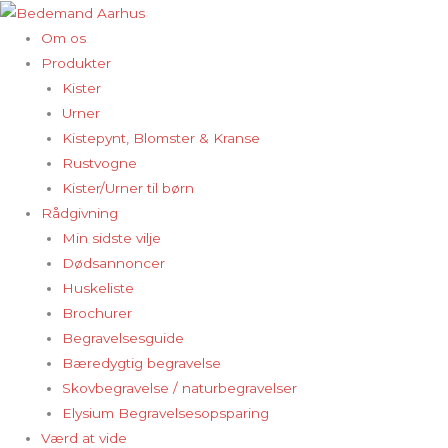
Gå
til
Om os
indholdet
Produkter
Kister
Urner
Kistepynt, Blomster & Kranse
Rustvogne
Kister/Urner til børn
Rådgivning
Min sidste vilje
Dødsannoncer
Huskeliste
Brochurer
Begravelsesguide
Bæredygtig begravelse
Skovbegravelse / naturbegravelser
Elysium Begravelsesopsparing
Værd at vide