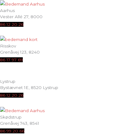
Aarhus
Vester Allé 27, 8000
86 12 20 26
Risskov
Grenåvej 123, 8240
86 17 97 69
Lystrup
Bystævnet 1E, 8520 Lystrup
86 12 20 26
Skødstrup
Grenåvej 743, 8541
86 99 20 66