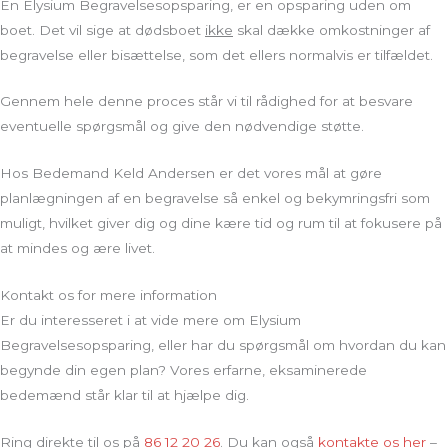
En Elysium Begravelsesopsparing, er en opsparing uden om
boet. Det vil sige at dødsboet
ikke
skal dække omkostninger af
begravelse eller bisættelse, som det ellers normalvis er tilfældet.
Gennem hele denne proces står vi til rådighed for at besvare
eventuelle spørgsmål og give den nødvendige støtte.
Hos Bedemand Keld Andersen er det vores mål at gøre
planlægningen af en begravelse så enkel og bekymringsfri som
muligt, hvilket giver dig og dine kære tid og rum til at fokusere på
at mindes og ære livet.
Kontakt os for mere information
Er du interesseret i at vide mere om Elysium
Begravelsesopsparing, eller har du spørgsmål om hvordan du kan
begynde din egen plan? Vores erfarne, eksaminerede
bedemænd står klar til at hjælpe dig.
Ring direkte til os på
86 12 20 26
. Du kan også
kontakte os her
–