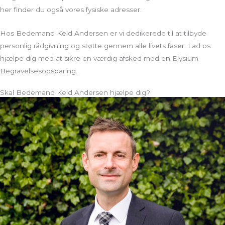
her finder du også vores fysiske adresser.
Hos Bedemand Keld Andersen er vi dedikerede til at tilbyde
personlig rådgivning og støtte gennem alle livets faser. Lad os
hjælpe dig med at sikre en værdig afsked med en Elysium
Begravelsesopsparing.
Skal Bedemand Keld Andersen hjælpe dig?