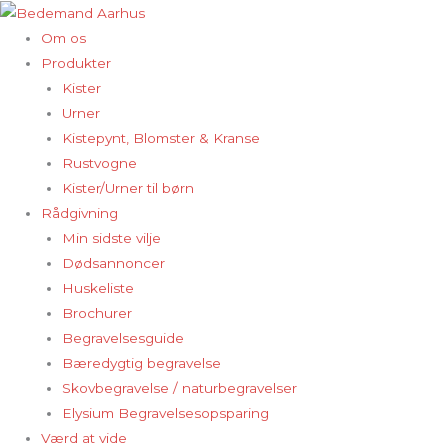
Gå
til
Om os
indholdet
Produkter
Kister
Urner
Kistepynt, Blomster & Kranse
Rustvogne
Kister/Urner til børn
Rådgivning
Min sidste vilje
Dødsannoncer
Huskeliste
Brochurer
Begravelsesguide
Bæredygtig begravelse
Skovbegravelse / naturbegravelser
Elysium Begravelsesopsparing
Værd at vide