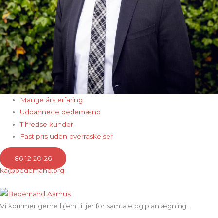
Mange års erfaring
Uddannede bedemænd
Tilfredse kunder
Fast pris uden overraskelser
86 12 20 26
ka@bedemand.org
Vi kommer gerne hjem til jer for samtale og planlægning.