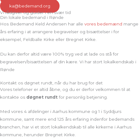
ka@bedemand.org
Vi rådgiver og guider i en svær tid
Din lokale bedemand i Rønde
Hos Bedemand Keld Andersen har alle
vores bedemænd
mange
års erfaring i at arrangere begravelser og bisættelser i for
eksempel, Feldballe Kirke eller Bregnet Kirke.
Du kan derfor altid være 100% tryg ved at lade os stå for
begravelsen/bisættelsen af din kære. Vi har stort lokalkendskab i
Rønde
Kontakt os døgnet rundt, når du har brug for det
Vores telefoner er altid åbne, og du er derfor velkommen til at
kontakte os
døgnet rundt
for personlig betjening.
Med vores 4 afdelinger i Aarhus kommune og 1 i Syddjurs
kommune, samt mere end 125 års erfaring indenfor bedemands
branchen, har vi et stort lokalkendskab til alle kirkerne i Aarhus
kommune, herunder Bregnet Kirke.