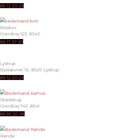
86 12 20 26
Risskov
Grenåvej 123, 8240
86 17 97 69
Lystrup
Bystævnet 1E, 8520 Lystrup
86 12 20 26
Skødstrup
Grenåvej 743, 8541
86 99 20 66
Rønde