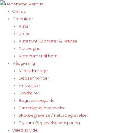
Gå
til
Om os
indholdet
Produkter
Kister
Urner
Kistepynt, Blomster & Kranse
Rustvogne
Kister/Urner til børn
Rådgivning
Min sidste vilje
Dødsannoncer
Huskeliste
Brochurer
Begravelsesguide
Bæredygtig begravelse
Skovbegravelse / naturbegravelser
Elysium Begravelsesopsparing
Værd at vide