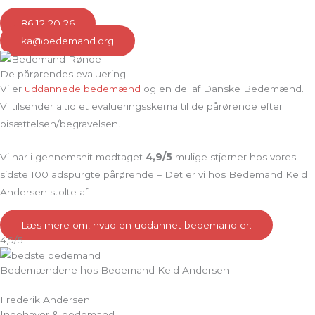
86 12 20 26
ka@bedemand.org
De pårørendes evaluering
Vi er
uddannede bedemænd
og en del af Danske Bedemænd.
Vi tilsender altid et evalueringsskema til de pårørende efter
bisættelsen/begravelsen.
Vi har i gennemsnit modtaget
4,9/5
mulige stjerner hos vores
sidste 100 adspurgte pårørende – Det er vi hos Bedemand Keld
Andersen stolte af.
Læs mere om, hvad en uddannet bedemand er:
4,9/5
Bedemændene hos Bedemand Keld Andersen
Frederik Andersen
Indehaver & bedemand