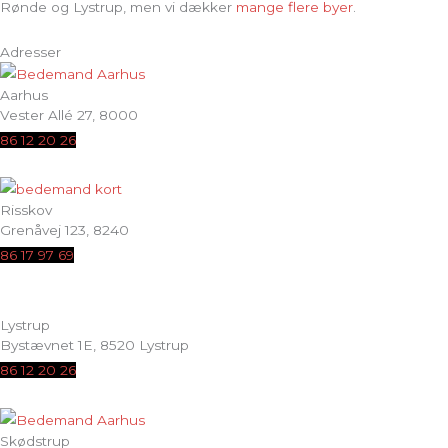
Rønde og Lystrup, men vi dækker
mange flere byer
.
Adresser
Aarhus
Vester Allé 27, 8000
86 12 20 26
Risskov
Grenåvej 123, 8240
86 17 97 69
Lystrup
Bystævnet 1E, 8520 Lystrup
86 12 20 26
Skødstrup