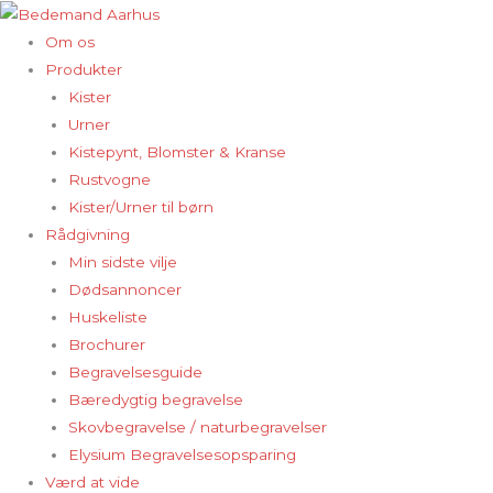
Gå
til
Om os
indholdet
Produkter
Kister
Urner
Kistepynt, Blomster & Kranse
Rustvogne
Kister/Urner til børn
Rådgivning
Min sidste vilje
Dødsannoncer
Huskeliste
Brochurer
Begravelsesguide
Bæredygtig begravelse
Skovbegravelse / naturbegravelser
Elysium Begravelsesopsparing
Værd at vide