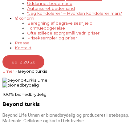
Uddannet bedemand
Autoriseret bedemand
“Jeg kondolerer” – Hvordan kondolerer man?
Økonomi
Beregning af begravelseshjælp
Formueopgørelse
Ofte stillede spørgsmål vedr. priser
Priseksempler og priser
Presse
Kontakt
86 12 20 26
Urner
› Beyond turkis
100% bionedbrydelig
Beyond turkis
Beyond Life Urnen er bionedbrydelig og produceret i støbepap.
Materiale: Cellulose og kartoffelstivelse.