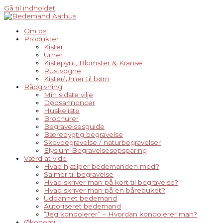
Gå til indholdet
Om os
Produkter
Kister
Urner
Kistepynt, Blomster & Kranse
Rustvogne
Kister/Urner til børn
Rådgivning
Min sidste vilje
Dødsannoncer
Huskeliste
Brochurer
Begravelsesguide
Bæredygtig begravelse
Skovbegravelse / naturbegravelser
Elysium Begravelsesopsparing
Værd at vide
Hvad hjælper bedemanden med?
Salmer til begravelse
Hvad skriver man på kort til begravelse?
Hvad skriver man på en bårebuket?
Uddannet bedemand
Autoriseret bedemand
“Jeg kondolerer” – Hvordan kondolerer man?
Økonomi