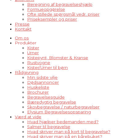
Beregning af begravelseshjælp
Formueopgørelse
Ofte stillede spørgsmål vedr. priser
Priseksempler og priser
Presse
Kontakt
Om os
Produkter
Kister
Urner
Kistepynt, Blomster & Kranse
Rustvogne
Kister/Urner til børn
Rådgivning
Min sidste vilje
Dødsannoncer
Huskeliste
Brochurer
Begravelsesguide
Bæredygtig begravelse
Skovbegravelse / naturbegravelser
Elysium Begravelsesopsparing
Værd at vide
Hvad hjælper bedemanden med?
Salmer til begravelse
Hvad skriver man på kort til begravelse?
Hvad skriver man på en bårebuket?